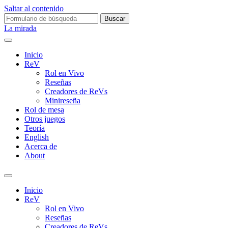
Saltar al contenido
Buscar:
La mirada
Inicio
ReV
Rol en Vivo
Reseñas
Creadores de ReVs
Minireseña
Rol de mesa
Otros juegos
Teoría
English
Acerca de
About
Alternar
el
Inicio
campo
ReV
de
Rol en Vivo
búsqueda
Reseñas
Creadores de ReVs