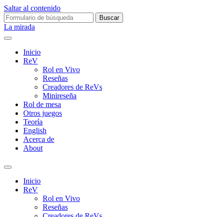
Saltar al contenido
Buscar:
La mirada
Inicio
ReV
Rol en Vivo
Reseñas
Creadores de ReVs
Minireseña
Rol de mesa
Otros juegos
Teoría
English
Acerca de
About
Alternar
el
Inicio
campo
ReV
de
Rol en Vivo
búsqueda
Reseñas
Creadores de ReVs