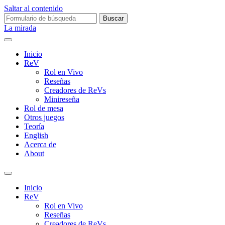
Saltar al contenido
Buscar:
La mirada
Inicio
ReV
Rol en Vivo
Reseñas
Creadores de ReVs
Minireseña
Rol de mesa
Otros juegos
Teoría
English
Acerca de
About
Alternar
el
Inicio
campo
ReV
de
Rol en Vivo
búsqueda
Reseñas
Creadores de ReVs